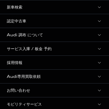
Audi 自動車保険プレミアム
試乗車・展示車一覧
新車検索
サービスクオリティ
SNS
Audi GO（レンタカーサービス）
オリジナルサービスメニュー
Welcome to Audi Life
認定中古車
新車検索
Audi Virtual Showroom
Audi Cam
初めてのAudi e-tron
Audi 調布 について
全国販売台数 No.1の実績
Audiful
Audi認定中古車検索
サービス入庫 / 板金 予約
Audi 調布 店舗情報
Audi Approved Automobile 調布 店舗情報
採用情報
Audi 調布 サービス入庫予約
Audi 調布 運営会社概要
ボディリペア（板金）予約サービス
Audi専用買取依頼
採用ページ
Audi 調布 お客様の声
ショールーム紹介動画
お問い合わせ
Audi専用買取依頼フォーム
モビリティサービス
各種お問い合わせ